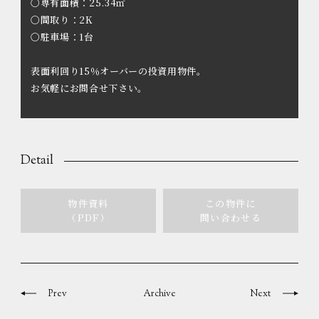
〇専有面積：25.34㎡
〇間取り：2K
〇駐車場：1台
表面利回り15％オーバーの投資用物件。
お気軽にお問合せ下さい。
Detail
物件資料
この物件に
（PDF）
問い合わせる
Prev
Archive
Next